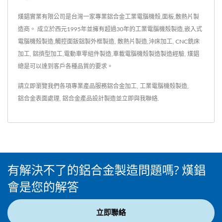
熯錩實業有限公司是台灣一家專業鋁合金工業電腦機殼,面板,散熱片製
造商。 成立於西元1995年並擁有超過30年的工業電腦機殼製造,嵌入式
電腦機殼製造,觸控面鈑鋁製外框製造, 散熱片製造,沖床加工, CNC銑床
加工, 鋁擠型加工,電動車零組件製造,車載電腦機殼製造製造經驗, 熯錩
總是可以達到客戶各種品質的要求。
請立即瀏覽我們各項專業產品服務
鋁合金加工
,
工業電腦機殼製造
,
鋁合金表面處理
,
鋁合金產品設計製造
並
立即與我聯絡
.
有解決不了的鋁合金製造問題嗎? 熯錩
會是您的解答
立即聯絡