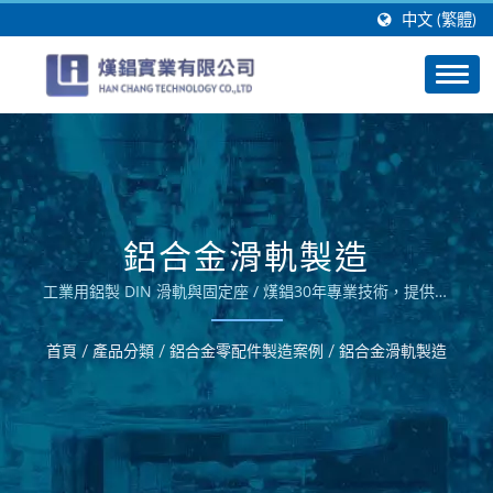
中文 (繁體)
鋁合金滑軌製造
工業用鋁製 DIN 滑軌與固定座 / 熯錩30年專業技術，提供鋁
擠型搭配鋁合金CNC銑床、沖床及折床之30年等加工技術替
客戶製造高品質之工業電腦機殼製造、Panel PC機殼製造、
首頁
/
產品分類
/
鋁合金零配件製造案例
/
鋁合金滑軌製造
車載電腦機殼製造、磁碟陣列外殼製造、電動車零組件製造、
鋁面鈑製造等鋁合金產品的OEM及ODM服務。