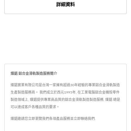
詳細資料
熯錩 鋁合金滑軌製造服務簡介
熯錩實業有限公司是台灣一家擁有超過30年經驗的專業鋁合金滑軌製造
生產製造服務商。 我們成立於西元1995年, 在工業電腦鋁合金機殼零件
製造領域上, 熯錩提供專業高品質的鋁合金滑軌製造製造服務, 熯錩 總是
可以達成客戶各種品質的要求。
熯錩邀請您立即瀏覽我們各項產品服務並
立即聯絡我們
.