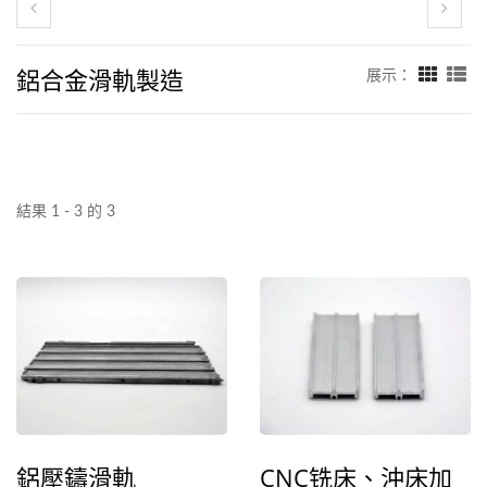
鋁合金滑軌製造
展示：
結果 1 - 3 的 3
鋁壓鑄滑軌
CNC铣床、沖床加