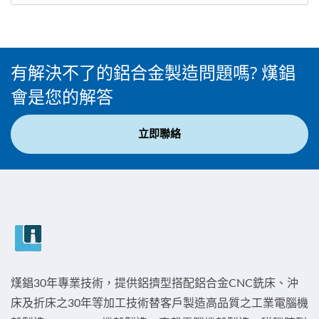
有解決不了的鋁合金製造問題嗎? 熯錩
會是您的解答
立即聯絡
熯錩30年專業技術，提供鋁擠型搭配鋁合金CNC銑床、沖
床及折床之30年等加工技術替客戶製造高品質之工業電腦機