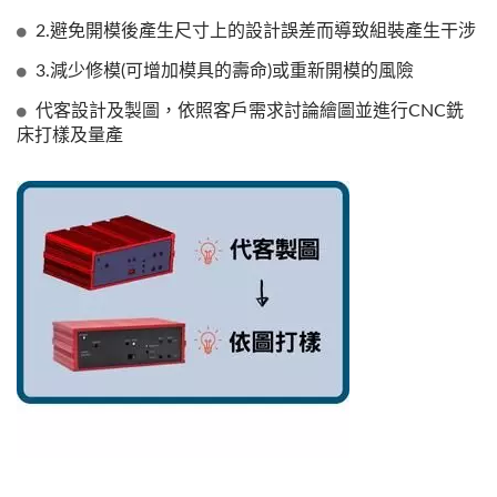
2.避免開模後產生尺寸上的設計誤差而導致組裝產生干涉
3.減少修模(可增加模具的壽命)或重新開模的風險
代客設計及製圖，依照客戶需求討論繪圖並進行CNC銑
床打樣及量產