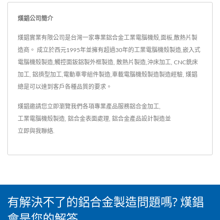
熯錩公司簡介
熯錩實業有限公司是台灣一家專業鋁合金工業電腦機殼,面板,散熱片製
造商。 成立於西元1995年並擁有超過30年的工業電腦機殼製造,嵌入式
電腦機殼製造,觸控面鈑鋁製外框製造, 散熱片製造,沖床加工, CNC銑床
加工, 鋁擠型加工,電動車零組件製造,車載電腦機殼製造製造經驗, 熯錩
總是可以達到客戶各種品質的要求。
熯錩邀請您立即瀏覽我們各項專業產品服務
鋁合金加工
,
工業電腦機殼製造
,
鋁合金表面處理
,
鋁合金產品設計製造
並
立即與我聯絡
.
有解決不了的鋁合金製造問題嗎? 熯錩
會是您的解答