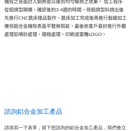
機殼之背面討入銅熱管以達到均勻導熱之效果。 加工程序
從鋁擠型開模，確認後約3-4週的時間，待鋁擠型料擠出後
先進行CNC銑床樣品製作，銑床加工完成後再進行髮線加工
確保鋁合金機殼表面平整無瑕疵，最後依客戶喜好進行外觀
處理如噴砂處理，陽極處理，印刷或雷雕LOGO。