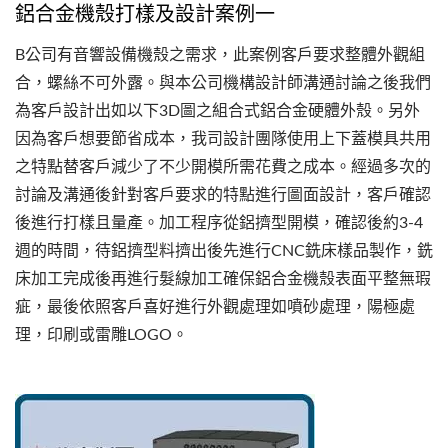
鋁合金機殼打樣及設計案例一
B公司有音響設備機殼之需求，此案例客戶要求整體外觀組
合，螺絲不可外露。與本公司機構設計師溝通討論之後我們
為客戶設計出如以下3D圖之組合式鋁合金硬體外殼。另外
因為客戶想要節省成本，我司設計團隊使用上下蓋模具共用
之特點替客戶減少了不少開模所需花費之成本。經過多次的
討論及溝通後針對客戶要求的特點進行圖面設計，客戶確認
後進行打樣且量產。加工程序從鋁擠型開模，確認後約3-4
週的時間，待鋁擠型料擠出後先進行CNC銑床樣品製作，銑
床加工完成後再進行髮線加工確保鋁合金機殼表面平整無瑕
疵，最後依照客戶喜好進行外觀處理如噴砂處理，陽極處
理，印刷或雷雕LOGO。