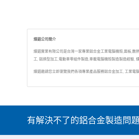
熯錩公司簡介
熯錩實業有限公司是台灣一家專業鋁合金工業電腦機殼,面板,散熱片
工, 鋁擠型加工,電動車零組件製造,車載電腦機殼製造製造經驗,
熯錩邀請您立即瀏覽我們各項專業產品服務
鋁合金加工
,
工業電
有解決不了的鋁合金製造問題