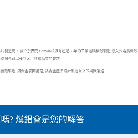
製造商。 成立於西元1995年並擁有超過30年的工業電腦機殼製造,嵌入式電腦機殼製造
 熯錩總是可以達到客戶各種品質的要求。
腦機殼製造
,
鋁合金表面處理
,
鋁合金產品設計製造
並
立即與我聯絡
.
嗎? 熯錩會是您的解答