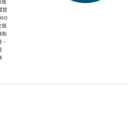
管理
希望提
ISO
之組
板金件製造
鋁合金CNC銑床
裝和
善、
管
缺