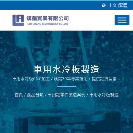
中文 (繁體)
車用水冷板製造
車用水冷板CNC加工 / 熯錩30年專業技術，提供鋁擠型搭配
鋁合金CNC銑床、沖床及折床之30年等加工技術替客戶製造
高品質之工業電腦機殼製造、Panel PC機殼製造、車載電腦
首頁
/
產品分類
/
車用鋁零件製造案例
/
車用水冷板製造
機殼製造、磁碟陣列外殼製造、電動車零組件製造、鋁面鈑製
造等鋁合金產品的OEM及ODM服務。