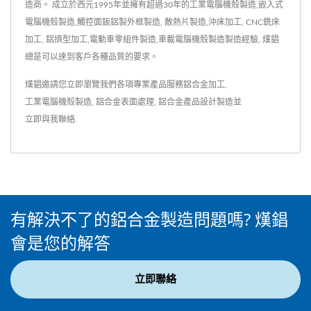
造商。 成立於西元1995年並擁有超過30年的工業電腦機殼製造,嵌入式
電腦機殼製造,觸控面鈑鋁製外框製造, 散熱片製造,沖床加工, CNC銑床
加工, 鋁擠型加工,電動車零組件製造,車載電腦機殼製造製造經驗, 熯錩
總是可以達到客戶各種品質的要求。
熯錩邀請您立即瀏覽我們各項專業產品服務
鋁合金加工
,
工業電腦機殼製造
,
鋁合金表面處理
,
鋁合金產品設計製造
並
立即與我聯絡
.
有解決不了的鋁合金製造問題嗎? 熯錩
會是您的解答
立即聯絡