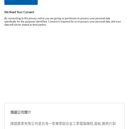
熯錩公司簡介
熯錩實業有限公司是台灣一家專業鋁合金工業電腦機殼,面板,散熱片製