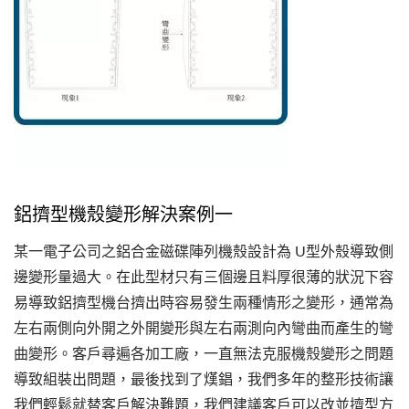
鋁擠型機殼變形解決案例一
某一電子公司之鋁合金磁碟陣列機殼設計為 U型外殼導致側
邊變形量過大。在此型材只有三個邊且料厚很薄的狀況下容
易導致鋁擠型機台擠出時容易發生兩種情形之變形，通常為
左右兩側向外開之外開變形與左右兩測向內彎曲而產生的彎
曲變形。客戶尋遍各加工廠，一直無法克服機殼變形之問題
導致組裝出問題，最後找到了熯錩，我們多年的整形技術讓
我們輕鬆就替客戶解決難題，我們建議客戶可以改並擠型方