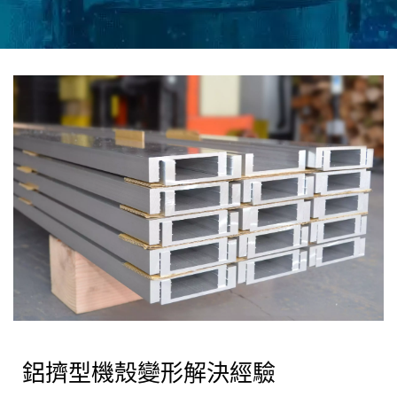
鋁擠型機殼變形解決經驗