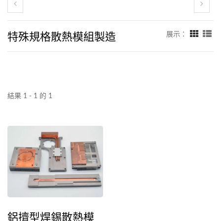
特殊規格散熱模組製造
展示：
結果 1 - 1 的 1
鋁擠型焊錫散熱模