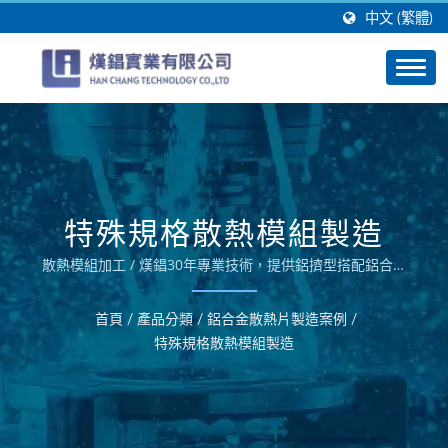
中文 (繁體)
特殊規格散熱模組製造
散熱模組加工 / 熯錩30年專業技術，提供鋁擠型搭配鋁合金
CNC銑床、沖床及折床之30年等加工技術替客戶製造高品質
之工業電腦機殼製造、Panel PC機殼製造、車載電腦機殼製
首頁
/
產品分類
/
鋁合金散熱片製造案例
/
造、磁碟陣列外殼製造、電動車零組件製造、鋁面鈑製造等鋁
特殊規格散熱模組製造
合金產品的OEM及ODM服務。