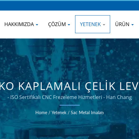
HAKKIMIZDA
ÇÖZÜM
YETENEK
ÜRÜN
O KAPLAMALI ÇELIK LEVH
ALÜMINYUM BILEŞENLER
- ISO Sertifikalı CNC Frezeleme Hizmetleri - Han Chang
Home
/
Yetenek
/
Sac Metal Imalatı