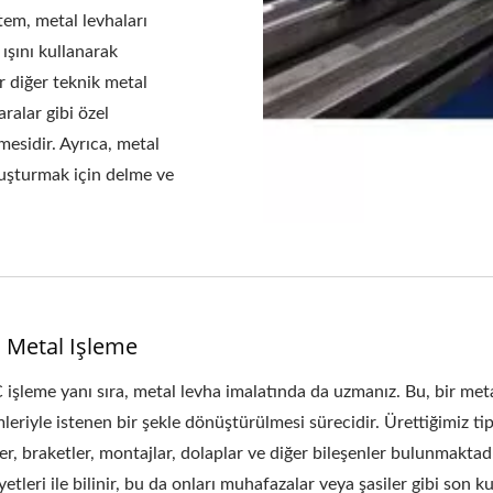
tem, metal levhaları
 ışını kullanarak
r diğer teknik metal
ralar gibi özel
mesidir. Ayrıca, metal
luşturmak için delme ve
 Metal Işleme
işleme yanı sıra, metal levha imalatında da uzmanız. Bu, bir m
mleriyle istenen bir şekle dönüştürülmesi sürecidir. Ürettiğimiz t
ler, braketler, montajlar, dolaplar ve diğer bileşenler bulunmaktad
yetleri ile bilinir, bu da onları muhafazalar veya şasiler gibi son