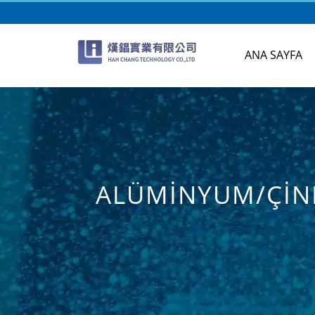
ANA SAYFA
ALÜMINYUM/ÇINK
ÖZEL YAPIM 