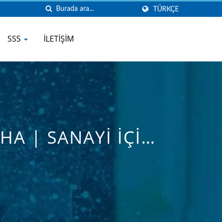
TÜRKÇE
SSS
İLETIŞIM
A | SANAYI IÇIN
 - HAN CHANG