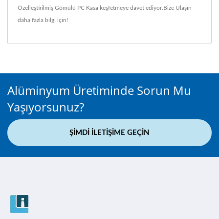
Özelleştirilmiş Gömülü PC Kasa
keşfetmeye davet ediyor.
Bize Ulaşın
daha fazla bilgi için!
Alüminyum Üretiminde Sorun Mu
Yaşıyorsunuz?
ŞIMDI İLETIŞIME GEÇIN