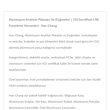
Alüminyum Anahtar Plakaları Ve Düğmeleri | ISO Sertifikalı CNC
Frezeleme Hizmetleri - Han Chang
Han Chang, Alüminyum Anahtar Plakaları ve Düğmeleri, muhafazalar,
ısı emiciler, braketler ve şasi bileşenleri dahil olmak üzere geniş bir CNC
işlenmiş alüminyum parça kategorisi sunmaktadır.
Kategorilerimiz, elektrikli araçlar, endüstriyel PC'ler, tıbbi cihazlar ve
otomasyon sistemleri için ISO sertifikalı kalite ile hizmet vermek üzere
tasarlanmıştır.
Özel tasarımları, hızlı prototiplemeyi ve küresel üreticiler için tam ölçekli
OEM üretimini destekliyoruz.
Han Chang sizi yüksek kaliteli
Soğutucular
,
Bilgisayar Kasa
,
Alüminyum Kulplar
,
Din Rayı
,
Alüminyum Braket
,
Alüminyum Parçalar
,
Alüminyum Kartvizitlik
,
Özel Alüminyum Çerçeveler
,