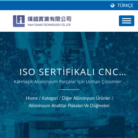
TÜRKÇE
ISO SERTIFIKALI CNC
FREZELEME HIZMETLERI
Karmaşık Alüminyum Parçalar için Uzman Çözümler -
Han Chang
- HAN CHANG
Home
/
Kategori
/
Diğer Alüminyum Ürünler
/
Alüminyum Anahtar Plakaları Ve Düğmeleri