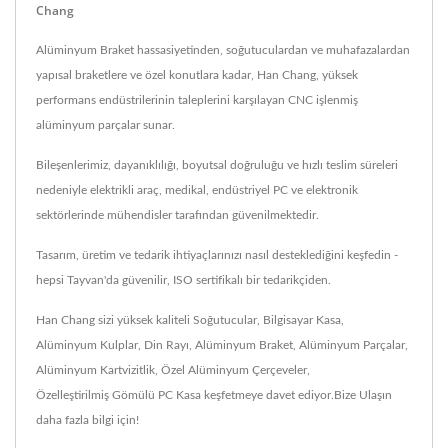
Chang
Alüminyum Braket hassasiyetinden, soğutuculardan ve muhafazalardan
yapısal braketlere ve özel konutlara kadar, Han Chang, yüksek
performans endüstrilerinin taleplerini karşılayan CNC işlenmiş
alüminyum parçalar sunar.
Bileşenlerimiz, dayanıklılığı, boyutsal doğruluğu ve hızlı teslim süreleri
nedeniyle elektrikli araç, medikal, endüstriyel PC ve elektronik
sektörlerinde mühendisler tarafından güvenilmektedir.
Tasarım, üretim ve tedarik ihtiyaçlarınızı nasıl desteklediğini keşfedin -
hepsi Tayvan'da güvenilir, ISO sertifikalı bir tedarikçiden.
Han Chang sizi yüksek kaliteli
Soğutucular
,
Bilgisayar Kasa
,
Alüminyum Kulplar
,
Din Rayı
,
Alüminyum Braket
,
Alüminyum Parçalar
,
Alüminyum Kartvizitlik
,
Özel Alüminyum Çerçeveler
,
Özelleştirilmiş Gömülü PC Kasa
keşfetmeye davet ediyor.
Bize Ulaşın
daha fazla bilgi için!