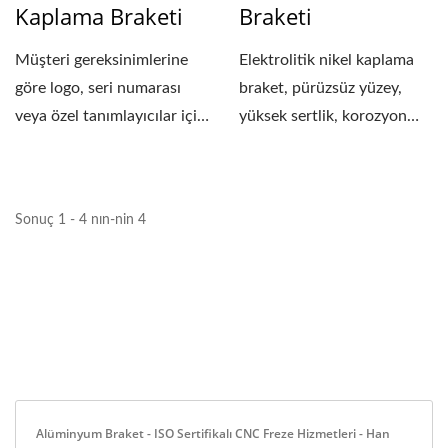
Kaplama Braketi
Braketi
Müşteri gereksinimlerine
Elektrolitik nikel kaplama
göre logo, seri numarası
braket, pürüzsüz yüzey,
veya özel tanımlayıcılar için
yüksek sertlik, korozyon
lazer...
direnci ve mükemmel...
Sonuç 1 - 4 nın-nin 4
Alüminyum Braket - ISO Sertifikalı CNC Freze Hizmetleri - Han