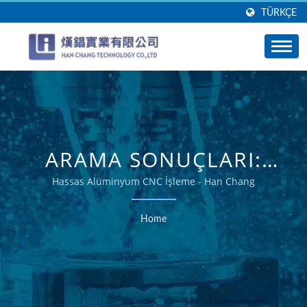
TÜRKÇE
ARAMA SONUÇLARI:
ALÜMINYUM BRAKET |
Hassas Alüminyum CNC İşleme - Han Chang
KARMAŞIK ALÜMINYUM
Home
PARÇALAR IÇIN UZMAN
ÇÖZÜMLER - HAN
CHANG