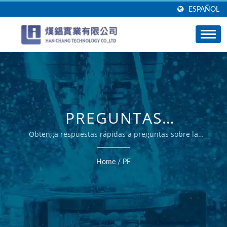
ESPAÑOL
PREGUNTAS
FRECUENTES –
Obtenga respuestas rápidas a preguntas sobre la
fabricación de aluminio CNC
SERVICIOS DE
Home
/
PF
MECANIZADO CNC