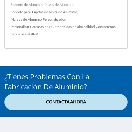
Soporte de Aluminio
,
Piezas de Aluminio
,
Soporte para Tarjetas de Visita de Aluminio
,
Marcos de Aluminio Personalizados
,
Personalizar Carcasas de PC Embebidas
de alta calidad.
Contáctenos
para más detalles!
¿Tienes Problemas Con La
Fabricación De Aluminio?
CONTACTA AHORA