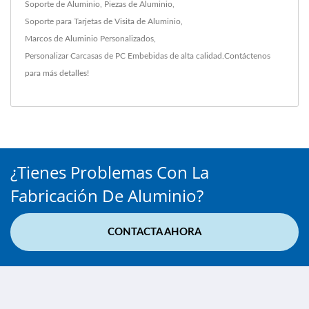
Soporte de Aluminio
,
Piezas de Aluminio
,
Soporte para Tarjetas de Visita de Aluminio
,
Marcos de Aluminio Personalizados
,
Personalizar Carcasas de PC Embebidas
de alta calidad.
Contáctenos
para más detalles!
¿Tienes Problemas Con La
Fabricación De Aluminio?
CONTACTA AHORA