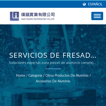
ESPAÑOL
SERVICIOS DE FRESADO
CNC CERTIFICADOS
Soluciones expertas para piezas de aluminio complejas
- Han Chang
POR ISO - HAN CHANG
Home
/
Categoría
/
Otros Productos De Aluminio
/
Accesorios De Aluminio