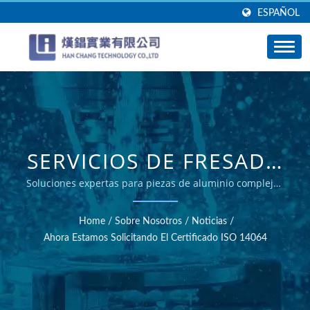
ESPAÑOL
SERVICIOS DE FRESADO
CNC CERTIFICADOS
Soluciones expertas para piezas de aluminio complejas
- Han Chang
POR ISO - HAN CHANG
Home
/
Sobre Nosotros
/
Noticias
/
Ahora Estamos Solicitando El Certificado ISO 14064