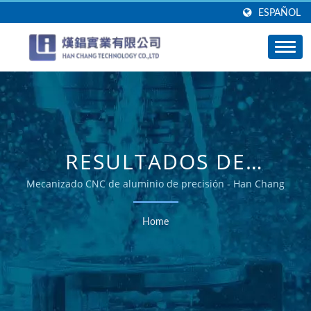
ESPAÑOL
RESULTADOS DE
BÚSQUEDA:
Mecanizado CNC de aluminio de precisión - Han Chang
DISIPADORES DE
Home
CALOR | SOLUCIONES
EXPERTAS PARA PIEZAS
DE ALUMINIO