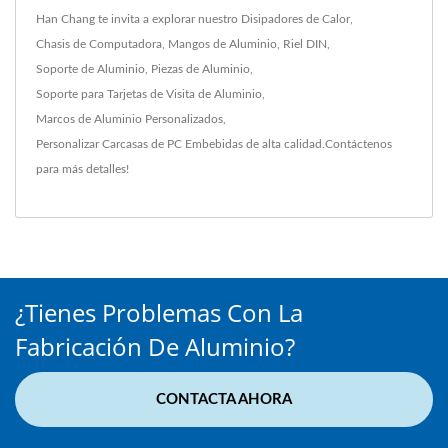
Han Chang te invita a explorar nuestro
Disipadores de Calor
,
Chasis de Computadora
,
Mangos de Aluminio
,
Riel DIN
,
Soporte de Aluminio
,
Piezas de Aluminio
,
Soporte para Tarjetas de Visita de Aluminio
,
Marcos de Aluminio Personalizados
,
Personalizar Carcasas de PC Embebidas
de alta calidad.
Contáctenos
para más detalles!
¿Tienes Problemas Con La
Fabricación De Aluminio?
CONTACTA AHORA