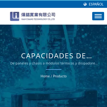
ESPAÑOL
CAPACIDADES DE
MECANIZADO CNC DE
De paneles y chasis a módulos térmicos y disipadores
de calor
ALUMINIO Y
Home
/
Producto
CATEGORÍAS DE
PRODUCTOS