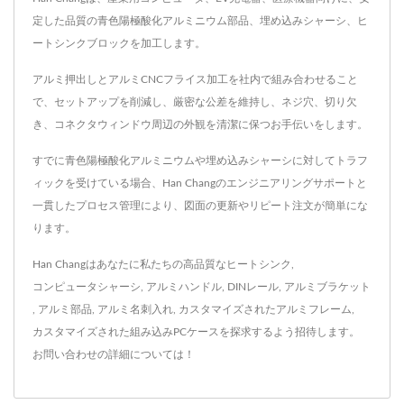
定した品質の青色陽極酸化アルミニウム部品、埋め込みシャーシ、ヒ
ートシンクブロックを加工します。
アルミ押出しとアルミCNCフライス加工を社内で組み合わせること
で、セットアップを削減し、厳密な公差を維持し、ネジ穴、切り欠
き、コネクタウィンドウ周辺の外観を清潔に保つお手伝いをします。
すでに青色陽極酸化アルミニウムや埋め込みシャーシに対してトラフ
ィックを受けている場合、Han Changのエンジニアリングサポートと
一貫したプロセス管理により、図面の更新やリピート注文が簡単にな
ります。
Han Changはあなたに私たちの高品質な
ヒートシンク
,
コンピュータシャーシ
,
アルミハンドル
,
DINレール
,
アルミブラケット
,
アルミ部品
,
アルミ名刺入れ
,
カスタマイズされたアルミフレーム
,
カスタマイズされた組み込みPCケース
を探求するよう招待します。
お問い合わせ
の詳細については！