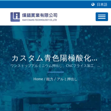
日本語
カスタム青色陽極酸化部
品のためのアルミCNCフ
ワンストップアルミニウム押出し、CNCフライス加工、陽
極酸化
ライス加工
Home
/
能力
/
アルミ押出し