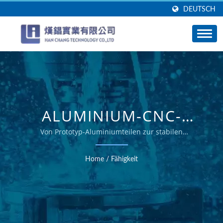
DEUTSCH
ALUMINIUM-CNC-
BEARBEITUNGSFÄHIGKEIT
Von Prototyp-Aluminiumteilen zur stabilen
Serienproduktion
FÜR INDUSTRIELLE
Home
/
Fähigkeit
PROJEKTE