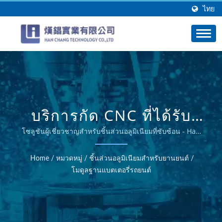
ไทย
บริการกัด CNC ที่ได้รับ
การรับรอง ISO - HAN
โซลูชันผู้เชี่ยวชาญสำหรับชิ้นส่วนอลูมิเนียมที่ซับซ้อน - Han
Chang
CHANG
Home
/
หมวดหมู่
/
ชิ้นส่วนอลูมิเนียมสำหรับยานยนต์
/
โมดูลฐานแบตเตอรี่รถยนต์