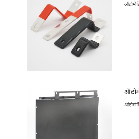
ऑटोमोटि
एल्युमिनियम सीएनसी मशीनिंग
ऑटोमो
ऑटोमोटि