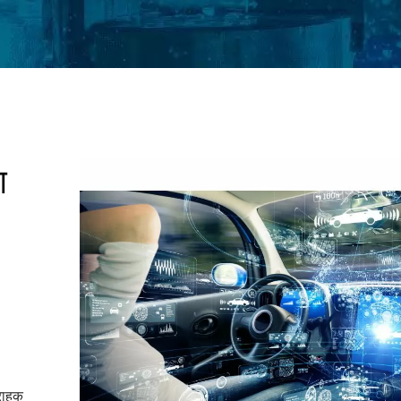
ग
्राहक