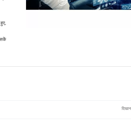
हुए,
सकें
दिखान