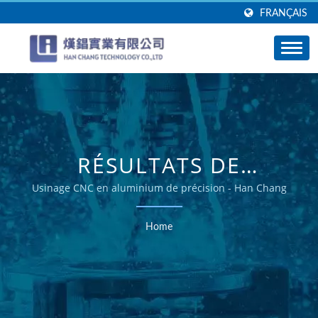
FRANÇAIS
RÉSULTATS DE
RECHERCHE : SUPPORT
Usinage CNC en aluminium de précision - Han Chang
EN ALUMINIUM |
Home
SOLUTIONS EXPERTES
POUR DES PIÈCES EN
ALUMINIUM