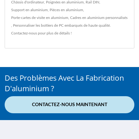
Châssis d'ordinateur
,
Poignées en aluminium
,
Rail DIN
,
Support en aluminium
,
Pièces en aluminium
,
Porte-cartes de visite en aluminium
,
Cadres en aluminium personnalisés
,
Personnaliser les boîtiers de PC embarqués
de haute qualité.
Contactez-nous
pour plus de détails !
Des Problèmes Avec La Fabrication
D'aluminium ?
CONTACTEZ-NOUS MAINTENANT